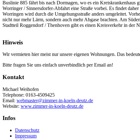
Buslinie 885 fährt bis nach Dormagen, wo es ein Kreiskrankenhaus g
Worringer / Sinnersdorfer-Abfahrt eine Straße vorbei. Es findet dah
Worringen wird durch die Umgehungsstraße anders umgeleitet. Vorher
nicht nur mehr Lärm, sondern auch mehr Abgase brachten. Am Südend
Stadtteil Roggendorf / Thenhoven gibt es einen Kreisverkehr in der 
Hinweis
Wir vermieten hier meist nur unsere eigenen Wohnungen. Das bedeutet,
Bitte fragen Sie uns einfach unverbindlich per Email an!
Kontakt
Michael Weihofen
Telephone:
0163-4509425
Email:
webmaster@zimmer-in-koeln-deutz.de
Website:
www.zimmer-in-koeln-deutz.de
Infos
Datenschutz
Impressum