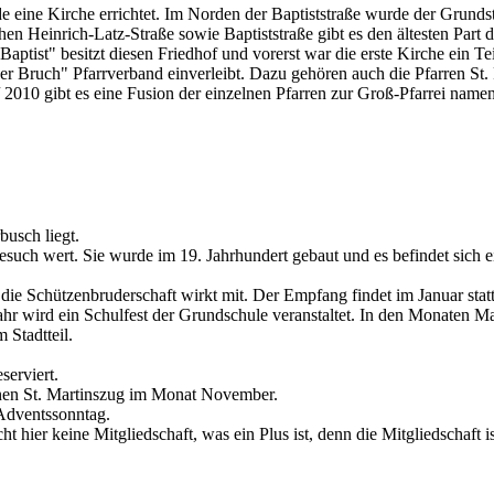
e eine Kirche errichtet. Im Norden der Baptiststraße wurde der Grundst
en Heinrich-Latz-Straße sowie Baptiststraße gibt es den ältesten Part
 Baptist" besitzt diesen Friedhof und vorerst war die erste Kirche ein 
er Bruch" Pfarrverband einverleibt. Dazu gehören auch die Pfarren St.
9 / 2010 gibt es eine Fusion der einzelnen Pfarren zur Groß-Pfarrei nam
busch liegt.
Besuch wert. Sie wurde im 19. Jahrhundert gebaut und es befindet sich 
e Schützenbruderschaft wirkt mit. Der Empfang findet im Januar statt u
hr wird ein Schulfest der Grundschule veranstaltet. In den Monaten Mai
 Stadtteil.
serviert.
einen St. Martinszug im Monat November.
 Adventssonntag.
 hier keine Mitgliedschaft, was ein Plus ist, denn die Mitgliedschaft is