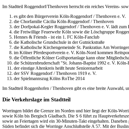
Im Stadtteil Roggendorf/Thenhoven herrscht ein reiches Vereins- sow
es gibt den Bürgerverein Köln-Roggendorf / Thenhoven e. V.
die Chorfamilie Cäcilia Köln-Roggendorf / Thenhoven
der Dorfpokal-Kegler Roggendorf / Thenhoven e. V. lädt zum 
die Freiwillige Feuerwehr Köln sowie die Löschgruppe Rogg
Hennes & Friends - ist ein 1. FC Köln-Fanclub
die Katholische Grundschule in der Gutnickstraße
die Katholische Kirchengemeinde St. Pankratius Am Worringe
im Kölner Pferdesportverein e. V. Köln-Nord kommen Reitspor
die Öffentliche Kölner Golfsportanlage kann ohne Mitgliedsch
die Schützenbruderschaft "St. Johann-Baptist 1992 e. V. Köl
der einstige Altenkreis heißt heute Seniorenarbeit
der SSV Roggendorf / Thenhoven 1919 e. V.
der Spielmannszug Kölns RoThe 2014
Im Stadtteil Roggenhofen / Thenhoven gibt es eine breite Auswahl, u
Die Verkehrslage im Stadtteil
Worringen bildet die Grenze im Norden und hier liegt der Köln-Worri
sowie Köln bis Bergisch Gladbach. Die S 6 führt zu Hauptverkehrsz
sowie an Feiertagen wird ein 30-Minuten-Takt eingehalten. Daneben 
Süden befindet sich die Worringe Anschlußstelle A 57. Mit der Buslin