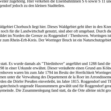
rweiler zugehörig. Hier verkehen die Eisenbahnlinien S 6 sowie S 11 und
ndorf jedoch zu den kleinen Stadtteilen.
aldgebiet Chorbusch liegt hier. Dieses Waldgebiet geht über in den Kn
noch für die Landwirtschaft genutzt, sind aber oft umgebaut. Durch d
bildet im Norden die Grenze zu Roggendorf / Thenhoven. Worringen ist 
ze zum Rhein-Erft-Kreis. Der Worringer Bruch ist ein Naturschutzgebi
tatt. Es wurde damals als "Thiedinhove" angeführt und 1288 fand die 
8 in einer Urkunde erwähnt. Dieser veräußerte einen Grund ans Kölne
enhoven waren bis zum Jahr 1794 im Besitz der Herrlichkeit Worringe
 kamen unter die Verwaltung des Departement de la Roer im Arrondiss
wurden die Dörfer Preußen einverleibt, im Jahre 1815. Roggendorf un
gstechnisch ungerade Hausnummern gewählt und für Roggendorf gerade
einde. Die Zusammenlegung fand statt, da die Orte alleine nicht groß