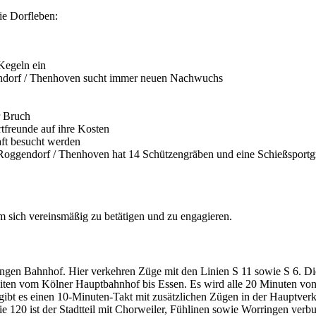
ie Dorfleben:
Kegeln ein
endorf / Thenhoven sucht immer neuen Nachwuchs
r Bruch
tfreunde auf ihre Kosten
aft besucht werden
n-Roggendorf / Thenhoven hat 14 Schützengräben und eine Schießsport
m sich vereinsmäßig zu betätigen und zu engagieren.
ngen Bahnhof. Hier verkehren Züge mit den Linien S 11 sowie S 6. Die
eiten vom Kölner Hauptbahnhof bis Essen. Es wird alle 20 Minuten von
gibt es einen 10-Minuten-Takt mit zusätzlichen Zügen in der Hauptver
ie 120 ist der Stadtteil mit Chorweiler, Fühlinen sowie Worringen verb