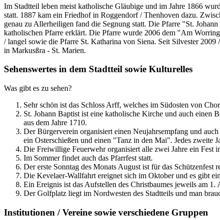
Im Stadtteil leben meist katholische Gläubige und im Jahre 1866 wurd
statt. 1887 kam ein Friedhof in Roggendorf / Thenhoven dazu. Zwisch
genau zu Allerheiligen fand die Segnung statt. Die Pfarre "St. Johann
katholischen Pfarre erklärt. Die Pfarre wurde 2006 dem "Am Worring
/ langel sowie die Pfarre St. Katharina von Siena. Seit Silvester 200
in Markusßra - St. Marien.
Sehenswertes in dem Stadtteil sowie Kulturelles
Was gibt es zu sehen?
Sehr schön ist das Schloss Arff, welches im Südosten von Chor
St. Johann Baptist ist eine katholische Kirche und auch einen 
aus dem Jahre 1710.
Der Bürgerverein organisiert einen Neujahrsempfang und auch di
ein Osterschießen und einen "Tanz in den Mai". Jedes zweite Ja
Die Freiwillige Feuerwehr organisiert alle zwei Jahre ein Fest im
Im Sommer findet auch das Pfarrfest statt.
Der erste Sonntag des Monats August ist für das Schützenfest re
Die Kevelaer-Wallfahrt ereignet sich im Oktober und es gibt 
Ein Ereignis ist das Aufstellen des Christbaumes jeweils am 1.
Der Golfplatz liegt im Nordwesten des Stadtteils und man braucht
Institutionen / Vereine sowie verschiedene Gruppen