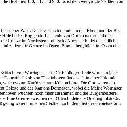
 die Buslinien 120, 885 und 980. Es ist der zweitgrößte Stadtteil von
echtstedener Wald. Der Pletschach mündet in den Rhein und der Bach
ie Höfe besitzt Roggendorf / Thenhoven Dorfcharakter und dies
die Grenze im Nordosten und Esch / Auweiler bildet die südliche
et und zudem die Grenze im Osten. Blumenberg bildet im Osten eine
Schlacht von Worringen statt. Die Fühlinger Heide wurde in jener
r Domstift. Jakob von Thedinhoven findet sich in einer Urkunde
n, welches zum Kurfürstentum Köln gehörte. Die Orte waren ein
ement Cologe und des Kantons Dormagen, wobei die Mairie Worringen
d Thenhoven wuchsen noch mehr zusammen und die Bürgermeisterei
. Eine Grenze zwischen den Orten bildete die Quettinghofstraße.
 genug waren, um einen Stadtteil zu bilden. Seit der Gebietsreform