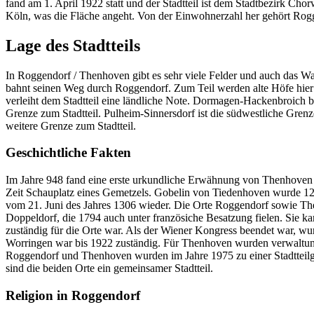
fand am 1. April 1922 statt und der Stadtteil ist dem Stadtbezirk Cho
Köln, was die Fläche angeht. Von der Einwohnerzahl her gehört Rogge
Lage des Stadtteils
In Roggendorf / Thenhoven gibt es sehr viele Felder und auch das W
bahnt seinen Weg durch Roggendorf. Zum Teil werden alte Höfe hier 
verleiht dem Stadtteil eine ländliche Note. Dormagen-Hackenbroich 
Grenze zum Stadtteil. Pulheim-Sinnersdorf ist die südwestliche Gren
weitere Grenze zum Stadtteil.
Geschichtliche Fakten
Im Jahre 948 fand eine erste urkundliche Erwähnung von Thenhoven s
Zeit Schauplatz eines Gemetzels. Gobelin von Tiedenhoven wurde 129
vom 21. Juni des Jahres 1306 wieder. Die Orte Roggendorf sowie Th
Doppeldorf, die 1794 auch unter französiche Besatzung fielen. Sie
zuständig für die Orte war. Als der Wiener Kongress beendet war, 
Worringen war bis 1922 zuständig. Für Thenhoven wurden verwaltun
Roggendorf und Thenhoven wurden im Jahre 1975 zu einer Stadtteilgem
sind die beiden Orte ein gemeinsamer Stadtteil.
Religion in Roggendorf