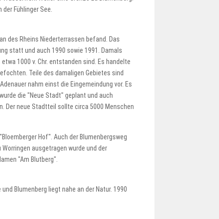
h der Fühlinger See.
h an des Rheins Niederterrassen befand. Das
ung statt und auch 1990 sowie 1991. Damals
 etwa 1000 v. Chr. entstanden sind. Es handelte
gefochten. Teile des damaligen Gebietes sind
 Adenauer nahm einst die Eingemeindung vor. Es
 wurde die "Neue Stadt" geplant und auch
. Der neue Stadtteil sollte circa 5000 Menschen
n "Bloemberger Hof". Auch der Blumenbergsweg
 zu Worringen ausgetragen wurde und der
Namen "Am Blutberg".
e und Blumenberg liegt nahe an der Natur. 1990