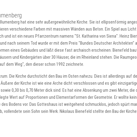
lumenberg
umenberg hat eine sehr außergewöhnliche Kirche. Sie ist ellipsenförmig angeord
tieren verschiedene Farben mit massiven Wänden aus Beton. Ein Spiel aus Lich
ch und ist ein neues Pfarrzentrum namens "St. Katharina von Siena". Heinz Bien
95 und nach seinem Tod wurde er mit dem Preis "Bundes Deutscher Architekten" 
ie Formen eines Gebäudes und läßt diese fast archaisch erscheinen. Bienefeld b
äusern und Kindergärten über 30 Häuser, die im Rheinland stehen. Die Raumgeom
 auf dem Weg", den dieser schon 1992 zeichnete.
m. Die Kirche durchsticht den Bau im Osten nahezu. Dies ist allerdings auf den
 Das Äußere der Kirche ist wie eine Arche dicht verschlossen und es gibt einziga
sowie 0,30 bis 0,70 Meter dick sind. Es hat eine Absenkung um zwei Meter, die 
 legte Wert auf Proportionen und Elementarformen der Geometrie. Er wollte kein
e des Bodens vor. Das Gotteshaus ist weitgehend schmucklos, jedoch spürt man 
b, vollendete sein Sohn sein Werk. Nikolaus Bienefeld stellte den Bau der Kirche