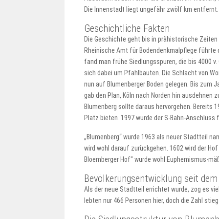
Die Innenstadt liegt ungefähr zwölf km entfernt. 
Geschichtliche Fakten
Die Geschichte geht bis in prähistorische Zeiten
Rheinische Amt für Bodendenkmalpflege führte d
fand man frühe Siedlungsspuren, die bis 4000 v.
sich dabei um Pfahlbauten. Die Schlacht von Wor
nun auf Blumenberger Boden gelegen. Bis zum Ja
gab den Plan, Köln nach Norden hin ausdehnen zu
Blumenberg sollte daraus hervorgehen. Bereits 1
Platz bieten. 1997 wurde der S-Bahn-Anschluss f
„Blumenberg“ wurde 1963 als neuer Stadtteil n
wird wohl darauf zurückgehen. 1602 wird der Hof 
Bloemberger Hof" wurde wohl Euphemismus-mäßig
Bevölkerungsentwicklung seit dem
Als der neue Stadtteil errichtet wurde, zog es v
lebten nur 466 Personen hier, doch die Zahl stieg 