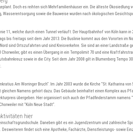
erg
eplant. Doch es reihten sich Mehrfamilienhäuser ein. Die älteste Ökosiedlung 
, Wasserentsorgung sowie die Bauweise wurden nach ökologischen Gesichtspu
inie 11, welche durch einen Tunnel verläuft. Der Hauptbahnhof von Köln kann i
ags bis freitags seit dem Jahr 2013. Die Buslinie kommt aus den Vororten im No
d sind Ortszufahrten und sind Kreisverkehre. Sie sind an einer Landstraße ge
Chorweiler, gibt es einen Übergang in ein Tempolimit 70 und eine Kraftfahrstra
utobahnkreuz sowie in die City. Seit dem Jahr 2008 gilt in Blumenberg Tempo 
.
nkratius Am Worringer Bruch". Im Jahr 2003 wurde die Kirche "St. Katharina von 
 gleichen Namens gehört dazu. Das Gebäude beinhaltet einen Komplex aus Pfar
tekturpreis übergeben. Hier organisiert sich auch der Pfadfinderstamm namens "
Chorweiler mit "Köln Neue Stadt".
ktivitäten hier
meinschaftsgrundschule. Daneben gibt es ein Jugendzentrum und zahlreiche Spie
 Desweiteren findet sich eine Apotheke, Fachärzte, Dienstleistungs- sowie Ein