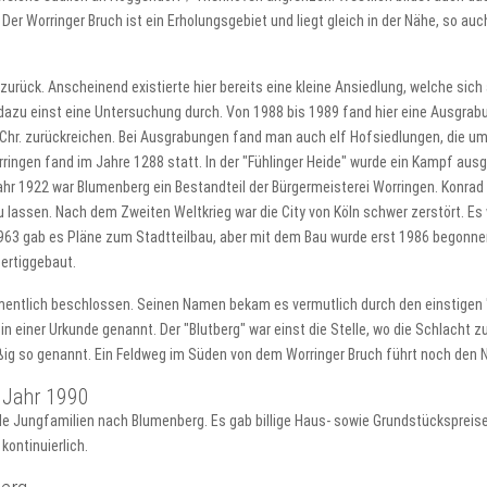
Der Worringer Bruch ist ein Erholungsgebiet und liegt gleich in der Nähe, so auc
 zurück. Anscheinend existierte hier bereits eine kleine Ansiedlung, welche sic
azu einst eine Untersuchung durch. Von 1988 bis 1989 fand hier eine Ausgrab
 Chr. zurückreichen. Bei Ausgrabungen fand man auch elf Hofsiedlungen, die um
ringen fand im Jahre 1288 statt. In der "Fühlinger Heide" wurde ein Kampf aus
hr 1922 war Blumenberg ein Bestandteil der Bürgermeisterei Worringen. Konrad
 lassen. Nach dem Zweiten Weltkrieg war die City von Köln schwer zerstört. Es
963 gab es Pläne zum Stadtteilbau, aber mit dem Bau wurde erst 1986 begonnen
ertiggebaut.
amentlich beschlossen. Seinen Namen bekam es vermutlich durch den einstige
in einer Urkunde genannt. Der "Blutberg" war einst die Stelle, wo die Schlacht
 so genannt. Ein Feldweg im Süden von dem Worringer Bruch führt noch den 
 Jahr 1990
iele Jungfamilien nach Blumenberg. Es gab billige Haus- sowie Grundstückspreis
kontinuierlich.