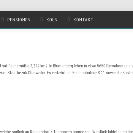
PENSIONEN
KÖLN
KONTAKT
und hat flächemäßig 3,222 km2. In Blumenberg leben in etwa 5650 Einwohner und 
um Stadtbezirk Chorweiler. Es verkehrt die Eisenbahnlinie S 11 sowie die Buslini
welche südlich an Roggendorf / Thenhoven angrenzen. Westlich bildet auch da