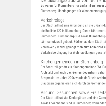
Die Siedlungsstruktur von Blumenb
Es waren für Blumenberg nur Einfamilienhäuser g
Blumenberg. Überlegungen für Wasserversorgung
Verkehrslage
Der Stadtteil hat eine Anbindung an die S-Bahn-L
die Buslinie 120 in Blumenberg. Diese fährt mont
Blumenberg. Blumenberg-Süd sowie Blumenberg-Nor
Lärmschutzwall gebaut. Südlich ab dem Stadtteil 
Volkhoven / Weiler gelangt man zum Köln-Nord A
Verkehrsberuhigung für Wohnsiedlungen gesetzt
Kirchengemeinden in Blumenberg
Der Stadtteil gehört zur Kirchengemeinde "St. Pa
Architekt und auch das Gemeindezentrum gehört
Arztpraxis. Im Jahre 2006 wurde dafür ein Archi
Gläubigen organisieren sich durch die Gemeinde 
Bildung, Gesundheit sowie Freizeita
Der Stadtteil hat vier Kindergärten und eine Ge
sowie Erwachsene sind in Blumenberg vorhanden.