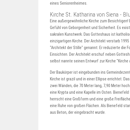
eines Seniorenheimes.
Kirche St. Katharina von Siena - B
Eine außergewöhnliche Kirche zum Besichtigen! Bl
Gefühl von Geborgenheit und Sicherheit. Es exis
sakralen Kunstwerk. Das Gotteshaus ist katholis
einzigartigen Kirche. Der Architekt verstarb 19
"Architekt der Stille" genannt. Er reduzierte d
Einsichten. Der Architekt erschuf neben Gottesh
selbst nannte seinen Entwurf zur Kirche "Kirche
Der Baukörper ist eingebunden ins Gemeindezentru
Kirche ist grazil und in einer Ellipse errichtet.
zwei Wänden, die 70 Meter lang, 7,90 Meter hoch 
eine Krypta und eine Kapelle im Osten. Bienefeld
herrscht eine Großform und eine große Freifläch
eine Ruhe von großen Flächen. Als Bienefeld star
aus Beton, der eingebracht wurde.